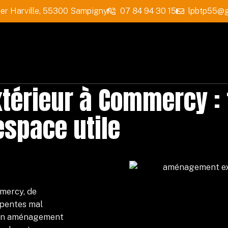
ier Harville, 55300 Sampigny
07 84 94 30 15
lpbtp55@g
érieur à Commercy : 
espace utile
mmercy, de
 pentes mal
. Un aménagement