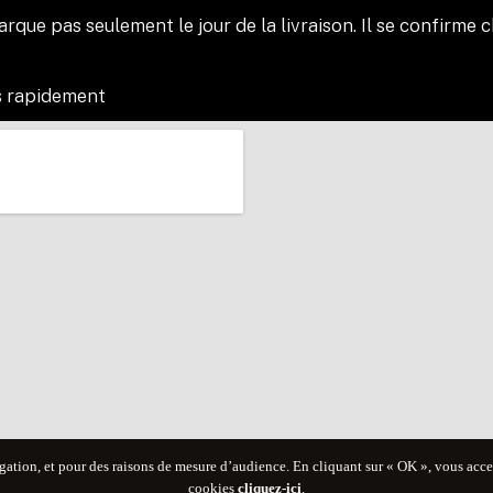
e pas seulement le jour de la livraison. Il se confirme cha
s rapidement
gation, et pour des raisons de mesure d’audience. En cliquant sur « OK », vous accept
cookies
cliquez-ici
.