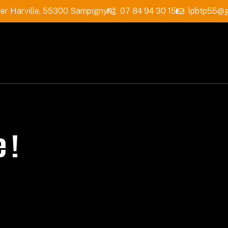
ier Harville, 55300 Sampigny
07 84 94 30 15
lpbtp55@g
 !